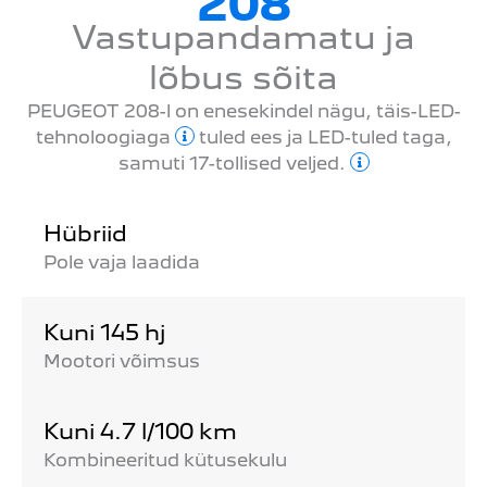
208
Vastupandamatu ja
lõbus sõita
PEUGEOT 208-l on enesekindel nägu, täis-LED-
tehnoloogiaga
tuled ees ja LED-tuled taga,
samuti 17-tollised veljed.
Hübriid
Pole vaja laadida
Kuni 145 hj
Mootori võimsus
Kuni 4.7 l/100 km
Kombineeritud kütusekulu