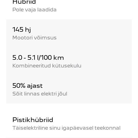
Hübriid
Pole vaja laadida
145 hj
Mootori võimsus
5.0 - 5.1 l/100 km
Kombineeritud kütusekulu
50% ajast
Sõit linnas elektri jõul
Pistikhübriid
Täiselektriline sinu igapäevasel teekonnal