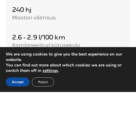
240 hj
Mootori võimsus
2.6 - 2.9 l/100 km
Kombineeritud kütusekulu
We are using cookies to give you the best experience on our
website.
Kuni 85 km
You can find out more about which cookies we are using or
switch them off in
settings
.
Elektriline sõiduulatus (WLTP)
Accept
Reject
VAATA TÄISELEKTRILIST VERSIOONI