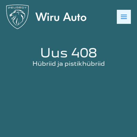
Skip
to
content
Uus 408
Hübriid ja pistikhübriid