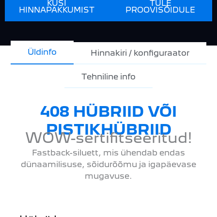
KÜSI
TULE
HINNAPAKKUMIST
PROOVISÕIDULE
Üldinfo
Hinnakiri / konfiguraator
Tehniline info
408 HÜBRIID VÕI
PISTIKHÜBRIID
WOW-sertifitseeritud!
Fastback-siluett, mis ühendab endas
dünaamilisuse, sõidurõõmu ja igapäevase
mugavuse.