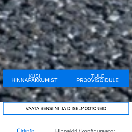
KÜSI
TULE
HINNAPAKKUMIST
PROOVISÕIDULE
VAATA BENSIINI- JA DIISELMOOTOREID
Üldinfo
Hinnakiri / konfiguraator