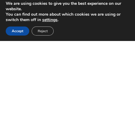
We are using cookies to give you the best experience on our
E-PARTNERI KÕIGE
website.
You can find out more about which cookies we are using or
OLULISEMAD
switch them off in
settings
.
TEHNILISED ANDMED
Accept
Reject
3
Kuni 4,4 m
Kasutatav maht